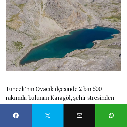
Tunceli’nin Ovacık ilçesinde 2 bin 500
rakımda bulunan Karagöl, şehir stresinden
uzaklaşmak isteyen doğa tutkunlarını
ağırlıyor. Munzur ve Mercan dağları arasında
kurulu Ovacık’ta, doğal, tarihi ve kültürel