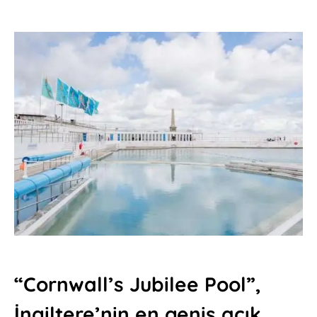
“Cornwall’s Jubilee Pool”,
İngiltere’nin en geniş açık