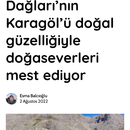
Dağları’nın
Karagöl’ü doğal
güzelliğiyle
doğaseverleri
mest ediyor
Esma Balcıoğlu
2 Ağustos 2022