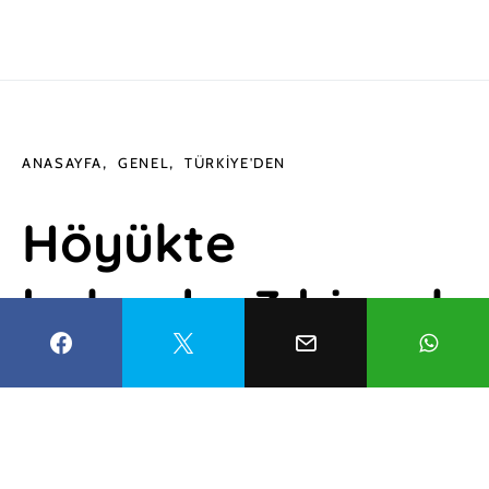
ANASAYFA
GENEL
TÜRKIYE'DEN
Höyükte
bulundu: 3 bin yıl
öncesine ait! Aynı
yöntemle