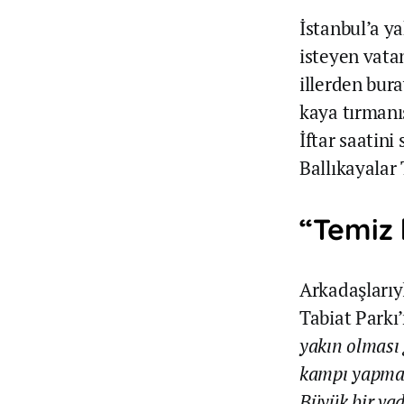
İstanbul’a y
isteyen vatan
illerden bura
kaya tırmanı
İftar saatini
Ballıkayalar 
“Temiz 
Arkadaşlarıyl
Tabiat Parkı
yakın olması 
kampı yapmak 
Büyük bir vad