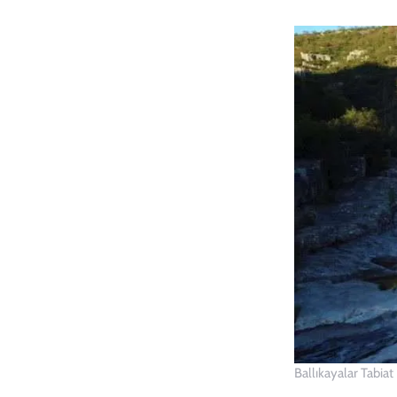
Ballıkayalar Tabiat