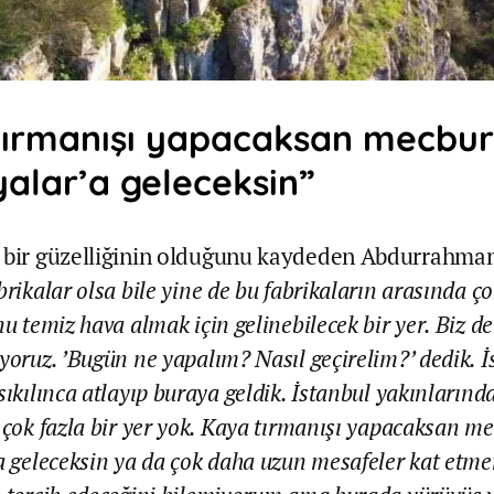
tırmanışı yapacaksan mecbur
yalar’a geleceksin”
 bir güzelliğinin olduğunu kaydeden Abdurrahman
brikalar olsa bile yine de bu fabrikaların arasında ço
nu temiz hava almak için gelinebilecek bir yer. Biz d
yoruz. ’Bugün ne yapalım? Nasıl geçirelim?’ dedik. İ
sıkılınca atlayıp buraya geldik. İstanbul yakınlarınd
 çok fazla bir yer yok. Kaya tırmanışı yapacaksan m
a geleceksin ya da çok daha uzun mesafeler kat etme