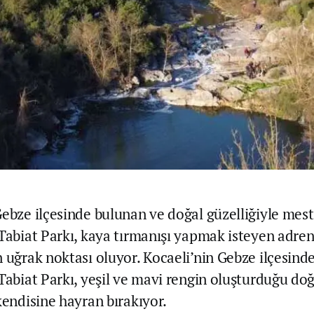
Gebze ilçesinde bulunan ve doğal güzelliğiyle mes
 Tabiat Parkı, kaya tırmanışı yapmak isteyen adren
n uğrak noktası oluyor. Kocaeli’nin Gebze ilçesind
 Tabiat Parkı, yeşil ve mavi rengin oluşturduğu doğ
kendisine hayran bırakıyor.