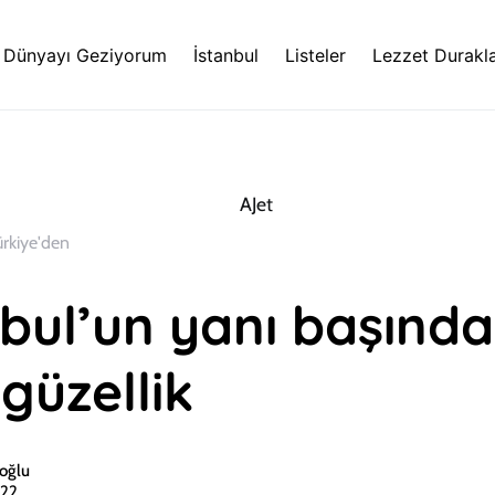
Dünyayı Geziyorum
İstanbul
Listeler
Lezzet Durakla
ürkiye'den
bul’un yanı başında
 güzellik
oğlu
022