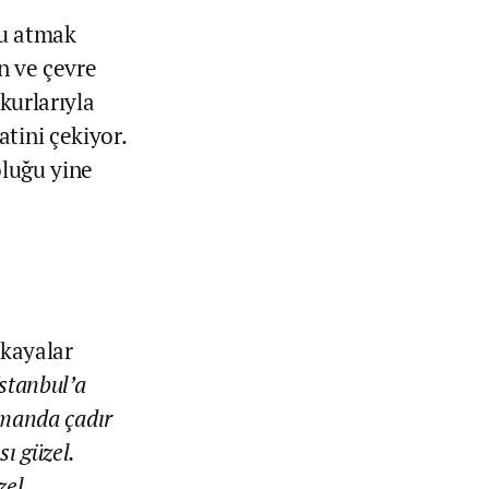
nu atmak
en ve çevre
kurlarıyla
tini çekiyor.
oluğu yine
ıkayalar
İstanbul’a
amanda çadır
ı güzel.
zel