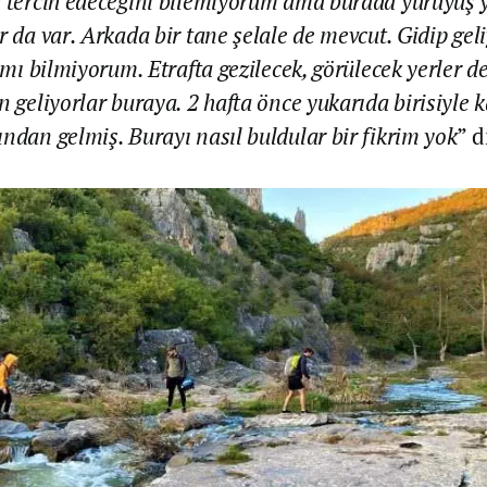
 tercih edeceğini bilemiyorum ama burada yürüyüş yo
r da var. Arkada bir tane şelale de mevcut. Gidip g
 mı bilmiyorum. Etrafta gezilecek, görülecek yerler de
n geliyorlar buraya. 2 hafta önce yukarıda birisiyle ka
ndan gelmiş. Burayı nasıl buldular bir fikrim yok
” d