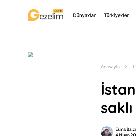
Dünya’dan
Türkiye’den
Anasayfa
T
İstan
saklı
Esma Balcı
4 Nisan 2