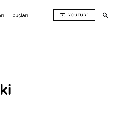
rı
İpuçları
YOUTUBE
ki