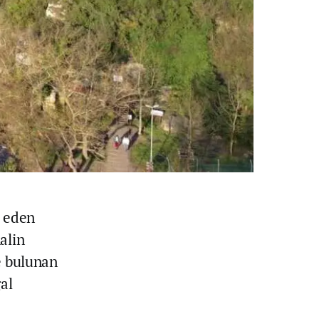
t eden
alin
e bulunan
al