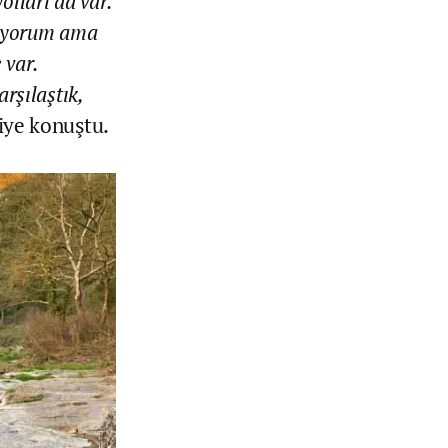
lları da var.
eliyorum ama
 var.
rşılaştık,
iye konuştu.