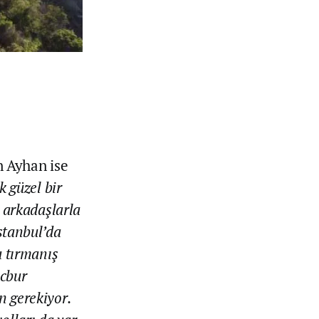
 Ayhan ise
k güzel bir
e arkadaşlarla
stanbul’da
a tırmanış
ecbur
n gerekiyor.