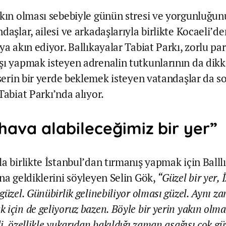
akın olması sebebiyle günün stresi ve yorgunluğu
daşlar, ailesi ve arkadaşlarıyla birlikte Kocaeli’d
ya akın ediyor. Ballıkayalar Tabiat Parkı, zorlu par
şı yapmak isteyen adrenalin tutkunlarının da dikka
 serin bir yerde beklemek isteyen vatandaşlar da s
Tabiat Parkı’nda alıyor.
hava alabileceğimiz bir yer”
a birlikte İstanbul’dan tırmanış yapmak için Balll
’na geldiklerini söyleyen Selin Gök,
“Güzel bir yer, 
güzel. Günübirlik gelinebiliyor olması güzel. Aynı z
için de geliyoruz bazen. Böyle bir yerin yakın olmas
i, özellikle yukarıdan bakıldığı zaman aşağısı çok gü