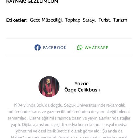
KAYNAK: GEZELİMCOM
Etiketler:
Gece Müzeciliği
,
Topkapı Sarayı
,
Turist
,
Turizm
FACEBOOK
WHATSAPP
Yazar:
Özge Çelikbaşlı
1994 yılında Bolu'da doğdu. Selçuk Üniversitesi'nde reklamcılık
bölümünde lisans ve gazetecilik bölümünden de yandal eğitimlerini
tamamladı. Lisans eğitimi sırasında basın ve yayın alanlarında stajlar
yaptı. Dijital ajanslarda, çeşitli medya kurumlarında sosyal medya
yönetimi ve özel içerik üreticisi olarak görev aldı. Şu anda da
Haber7.com bünyesindeki Gezelim.com seyahat sitesinde sosyal