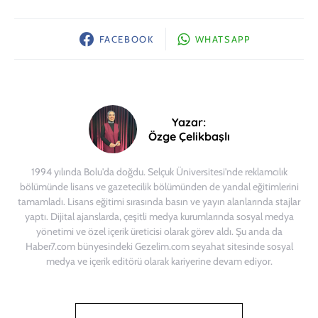
FACEBOOK
WHATSAPP
Yazar:
Özge Çelikbaşlı
1994 yılında Bolu'da doğdu. Selçuk Üniversitesi'nde reklamcılık
bölümünde lisans ve gazetecilik bölümünden de yandal eğitimlerini
tamamladı. Lisans eğitimi sırasında basın ve yayın alanlarında stajlar
yaptı. Dijital ajanslarda, çeşitli medya kurumlarında sosyal medya
yönetimi ve özel içerik üreticisi olarak görev aldı. Şu anda da
Haber7.com bünyesindeki Gezelim.com seyahat sitesinde sosyal
medya ve içerik editörü olarak kariyerine devam ediyor.