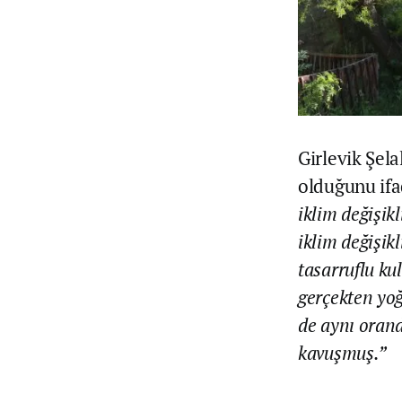
Girlevik Şela
olduğunu ifa
iklim değişik
iklim değişik
tasarruflu ku
gerçekten yoğ
de aynı orand
kavuşmuş.”