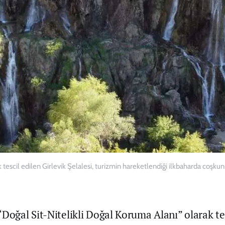
 tescil edilen Girlevik Şelalesi, turizmin hareketlendiği ilkbaharda coşkun
“Doğal Sit-Nitelikli Doğal Koruma Alanı” olarak te