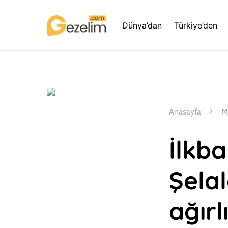
Dünya’dan
Türkiye’den
Anasayfa
M
İlkb
Şelal
ağırl