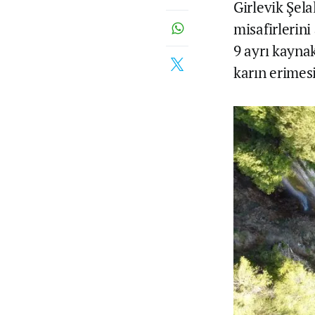
Girlevik Şel
misafirlerin
9 ayrı kayna
karın erimesi