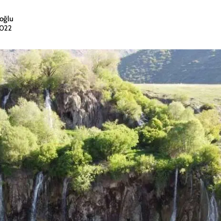
oğlu
2022