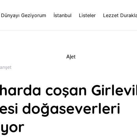
Dünyayı Geziyorum
İstanbul
Listeler
Lezzet Durakla
anşet
aharda coşan Girlevi
esi doğaseverleri
ıyor