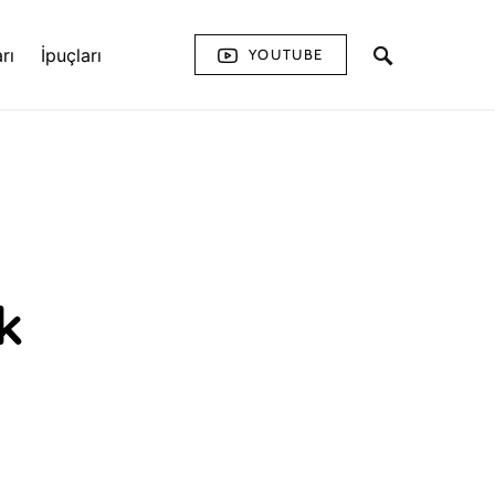
rı
İpuçları
YOUTUBE
k