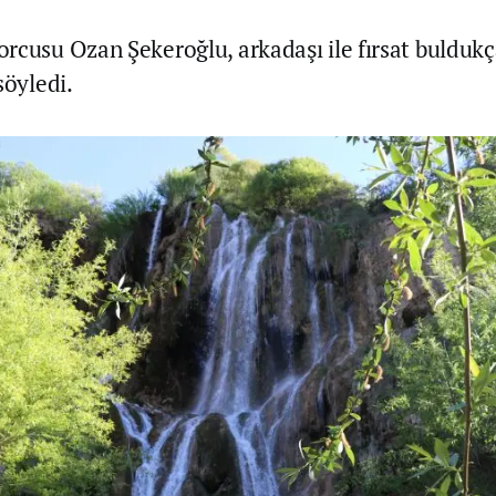
rcusu Ozan Şekeroğlu, arkadaşı ile fırsat bulduk
söyledi.