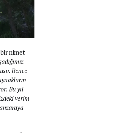
 bir nimet
şadığımız
nusu. Bence
kaynakların
or. Bu yıl
izdeki verim
manzaraya