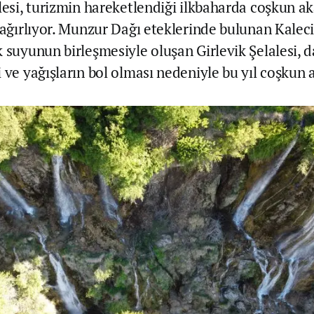
alesi, turizmin hareketlendiği ilkbaharda coşkun a
i ağırlıyor. Munzur Dağı eteklerinde bulunan Kale
k suyunun birleşmesiyle oluşan Girlevik Şelalesi, 
 ve yağışların bol olması nedeniyle bu yıl coşkun 