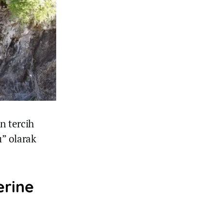
n tercih
ı” olarak
erine