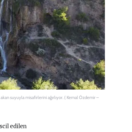
 akan suyuyla misafirlerini ağırlıyor. ( Kemal Özdemir –
scil edilen