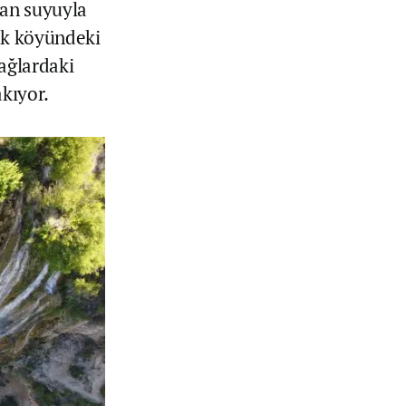
kan suyuyla
cik köyündeki
dağlardaki
akıyor.