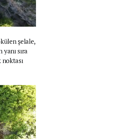
külen şelale,
 yanı sıra
k noktası