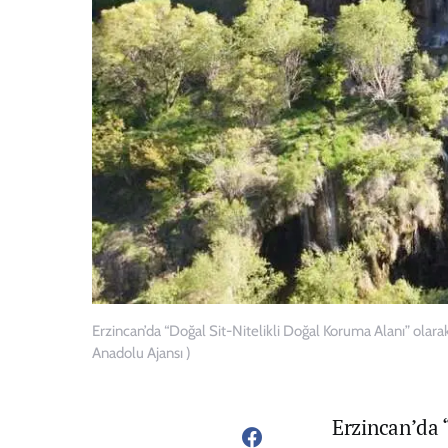
Erzincan’da “Doğal Sit-Nitelikli Doğal Koruma Alanı” olarak
Anadolu Ajansı )
Erzincan’da 