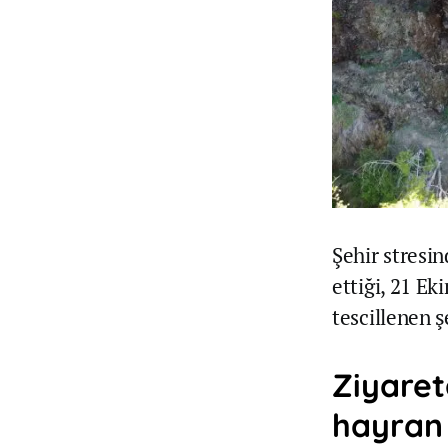
Şehir stresi
ettiği, 21 E
tescillenen ş
Ziyaret
hayran 