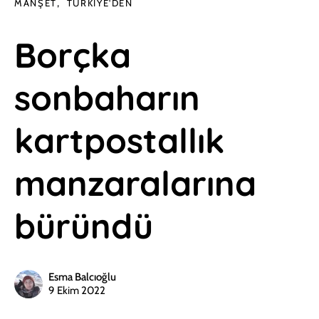
MANŞET
TÜRKIYE'DEN
Borçka
sonbaharın
kartpostallık
manzaralarına
büründü
Esma Balcıoğlu
9 Ekim 2022