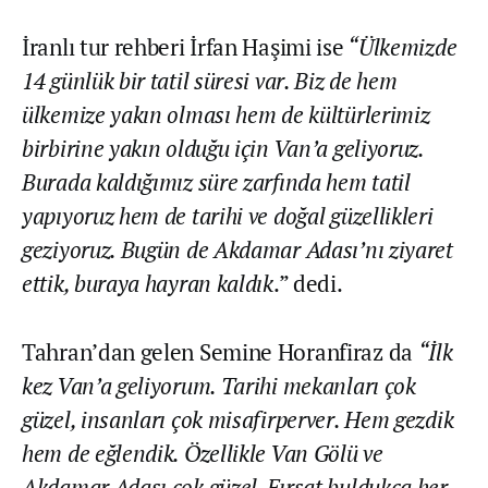
İranlı tur rehberi İrfan Haşimi ise
“Ülkemizde
14 günlük bir tatil süresi var. Biz de hem
ülkemize yakın olması hem de kültürlerimiz
birbirine yakın olduğu için Van’a geliyoruz.
Burada kaldığımız süre zarfında hem tatil
yapıyoruz hem de tarihi ve doğal güzellikleri
geziyoruz. Bugün de Akdamar Adası’nı ziyaret
ettik, buraya hayran kaldık
.” dedi.
Tahran’dan gelen Semine Horanfiraz da
“İlk
kez Van’a geliyorum. Tarihi mekanları çok
güzel, insanları çok misafirperver. Hem gezdik
hem de eğlendik. Özellikle Van Gölü ve
Akdamar Adası çok güzel. Fırsat buldukça her