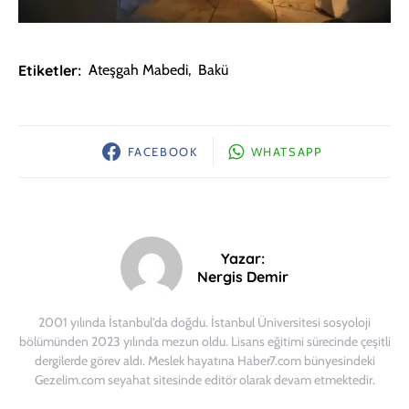
Etiketler:
Ateşgah Mabedi
,
Bakü
FACEBOOK
WHATSAPP
Yazar:
Nergis Demir
2001 yılında İstanbul’da doğdu. İstanbul Üniversitesi sosyoloji
bölümünden 2023 yılında mezun oldu. Lisans eğitimi sürecinde çeşitli
dergilerde görev aldı. Meslek hayatına Haber7.com bünyesindeki
Gezelim.com seyahat sitesinde editör olarak devam etmektedir.