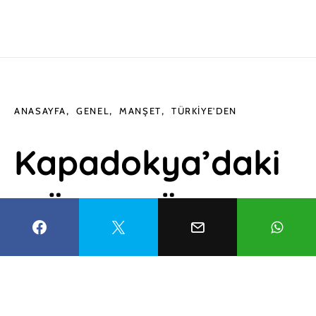
ANASAYFA
GENEL
MANŞET
TÜRKIYE'DEN
Kapadokya’daki
müze ve ören
yerlerine yoğun
ilgi: Ziyaretçi