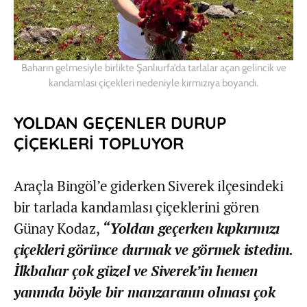
Baharın gelmesiyle birlikte Şanlıurfa’da tarlalar açan gelincik ve
kandamlası çiçekleri nedeniyle kırmızıya boyandı.
YOLDAN GEÇENLER DURUP
ÇİÇEKLERİ TOPLUYOR
Araçla Bingöl’e giderken Siverek ilçesindeki
bir tarlada kandamlası çiçeklerini gören
Günay Kodaz,
“Yoldan geçerken kıpkırmızı
çiçekleri görünce durmak ve görmek istedim.
İlkbahar çok güzel ve Siverek’in hemen
yanında böyle bir manzaranın olması çok