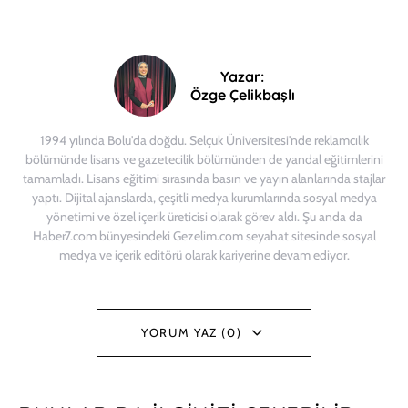
Yazar:
Özge Çelikbaşlı
1994 yılında Bolu'da doğdu. Selçuk Üniversitesi'nde reklamcılık
bölümünde lisans ve gazetecilik bölümünden de yandal eğitimlerini
tamamladı. Lisans eğitimi sırasında basın ve yayın alanlarında stajlar
yaptı. Dijital ajanslarda, çeşitli medya kurumlarında sosyal medya
yönetimi ve özel içerik üreticisi olarak görev aldı. Şu anda da
Haber7.com bünyesindeki Gezelim.com seyahat sitesinde sosyal
medya ve içerik editörü olarak kariyerine devam ediyor.
YORUM YAZ (0)