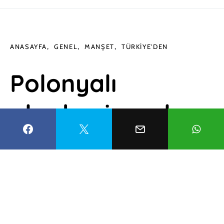
ANASAYFA
GENEL
MANŞET
TÜRKIYE'DEN
Polonyalı
akademisyenler
Manisa’daki Kula-
Salihli UNESCO
Global