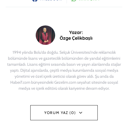
Yazar:
Özge Çelikbaşlı
1994 yılında Bolu'da doğdu. Selçuk Üniversitesi'nde reklamcılık
bölümünde lisans ve gazetecilik bölümünden de yandal eğitimlerini
tamamladı. Lisans eğitimi sırasında basın ve yayın alanlarında stajlar
yaptı. Dijital ajanslarda, çeşitli medya kurumlarında sosyal medya
yönetimi ve özel içerik üreticisi olarak görev aldı. Şu anda da
Haber7.com bünyesindeki Gezelim.com seyahat sitesinde sosyal
medya ve içerik editörü olarak kariyerine devam ediyor.
YORUM YAZ (0)