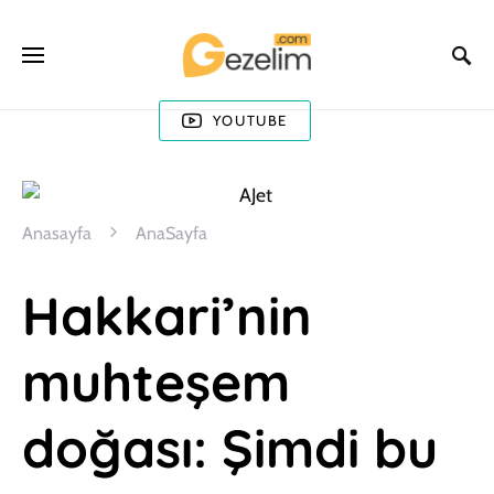
YOUTUBE
Anasayfa
AnaSayfa
Hakkari’nin
muhteşem
doğası: Şimdi bu