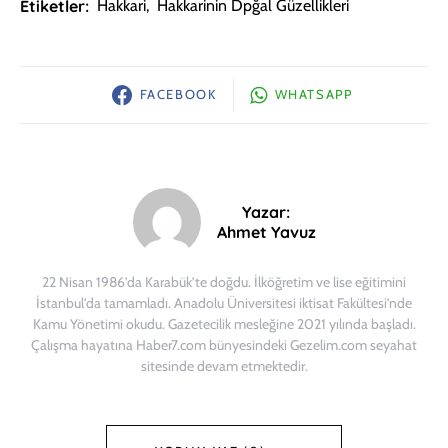
Etiketler:
Hakkari
,
Hakkarinin Dpğal Güzellikleri
FACEBOOK
WHATSAPP
Yazar:
Ahmet Yavuz
22 Nisan 1986’da Karabük’te doğdu. İlköğretim ve lise eğitimini
İstanbul’da tamamladı. Anadolu Üniversitesi iktisat Fakültesi’nde
Kamu Yönetimi okudu. Gazetecilik mesleğine 2021 yılında başladı.
Çalışma hayatına Haber7.com bünyesindeki Gezelim.com seyahat
sitesinde devam etmektedir.