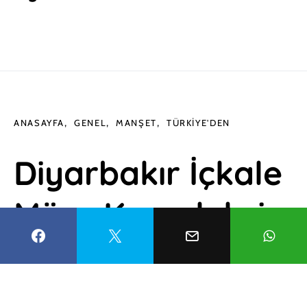
ANASAYFA
GENEL
MANŞET
TÜRKIYE'DEN
Diyarbakır İçkale
Müze Kompleksi
ziyaretçi akınına
uğradı: 2024 te