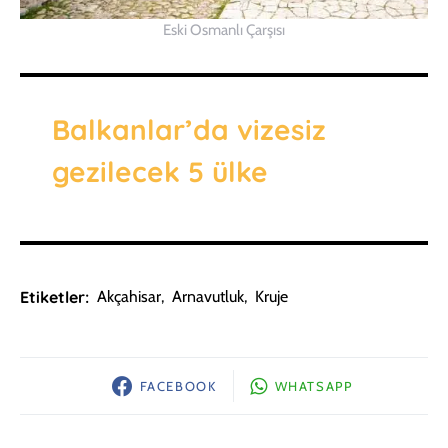
Eski Osmanlı Çarşısı
Balkanlar’da vizesiz
gezilecek 5 ülke
Etiketler:
Akçahisar
,
Arnavutluk
,
Kruje
FACEBOOK
WHATSAPP