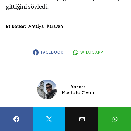
gittiğini söyledi.
Etiketler:
Antalya
,
Karavan
FACEBOOK
WHATSAPP
Yazar:
Mustafa Civan
YORUM YAZ (0)