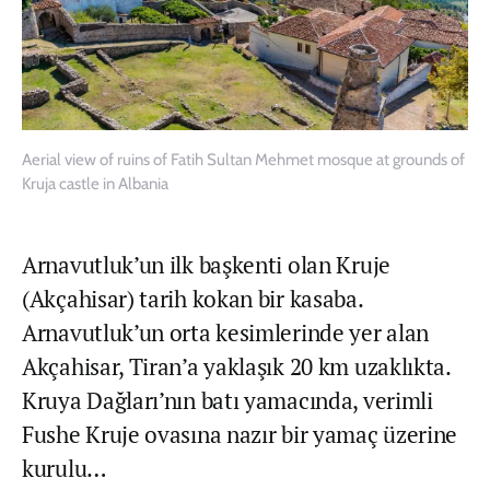
Aerial view of ruins of Fatih Sultan Mehmet mosque at grounds of
Kruja castle in Albania
Arnavutluk’un ilk başkenti olan Kruje
(Akçahisar) tarih kokan bir kasaba.
Arnavutluk’un orta kesimlerinde yer alan
Akçahisar, Tiran’a yaklaşık 20 km uzaklıkta.
Kruya Dağları’nın batı yamacında, verimli
Fushe Kruje ovasına nazır bir yamaç üzerine
kurulu…