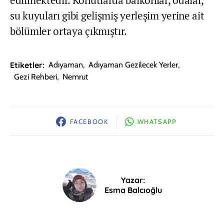
edilmektedir. Konutlarda balkonlar, odalar,
su kuyuları gibi gelişmiş yerleşim yerine ait
bölümler ortaya çıkmıştır.
Etiketler:
Adıyaman
,
Adıyaman Gezilecek Yerler
,
Gezi Rehberi
,
Nemrut
FACEBOOK
WHATSAPP
Yazar:
Esma Balcıoğlu