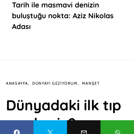
Tarih ile masmavi denizin
buluştuğu nokta: Aziz Nikolas
Adası
ANASAYFA
DÜNYAYI GEZIYORUM
MANŞET
Dünyadaki ilk tıp
merkezi: 2.