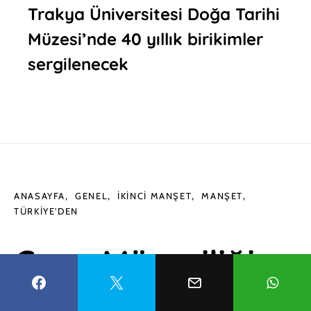
Trakya Üniversitesi Doğa Tarihi
Müzesi’nde 40 yıllık birikimler
sergilenecek
ANASAYFA
GENEL
İKINCI MANŞET
MANŞET
TÜRKIYE'DEN
Gece Müzeciliği
Side’de sezona