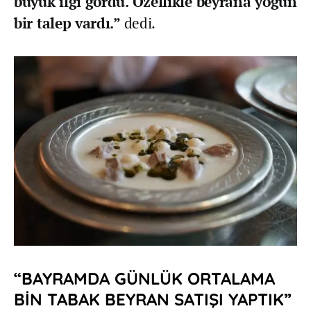
büyük ilgi gördü. Özellikle beyrana yoğun
bir talep vardı.”
dedi.
“BAYRAMDA GÜNLÜK ORTALAMA
BİN TABAK BEYRAN SATIŞI YAPTIK”