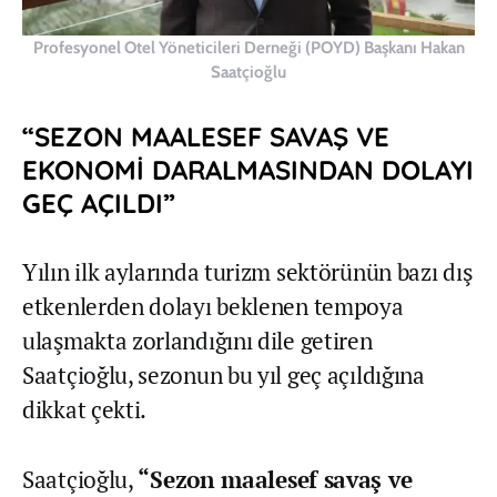
Profesyonel Otel Yöneticileri Derneği (POYD) Başkanı Hakan
Saatçioğlu
“SEZON MAALESEF SAVAŞ VE
EKONOMİ DARALMASINDAN DOLAYI
GEÇ AÇILDI”
Yılın ilk aylarında turizm sektörünün bazı dış
etkenlerden dolayı beklenen tempoya
ulaşmakta zorlandığını dile getiren
Saatçioğlu, sezonun bu yıl geç açıldığına
dikkat çekti.
Saatçioğlu,
“Sezon maalesef savaş ve