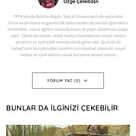
Özge Çelikbaşlı
1994 yılında Bolu'da doğdu. Selçuk Üniversitesi'nde reklamcılık
bölümünde lisans ve gazetecilik bölümünden de yandal eğitimlerini
tamamladı. Lisans eğitimi sırasında basın ve yayın alanlarında stajlar
yaptı. Dijital ajanslarda, çeşitli medya kurumlarında sosyal medya
yönetimi ve özel içerik üreticisi olarak görev aldı. Şu anda da
Haber7.com bünyesindeki Gezelim.com seyahat sitesinde sosyal
medya ve içerik editörü olarak kariyerine devam ediyor.
YORUM YAZ (0)
BUNLAR DA İLGINIZI ÇEKEBILIR