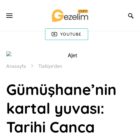
YOUTUBE
Anasayfa
Türkiye'den
Gümüşhane’nin
kartal yuvası:
Tarihi Canca