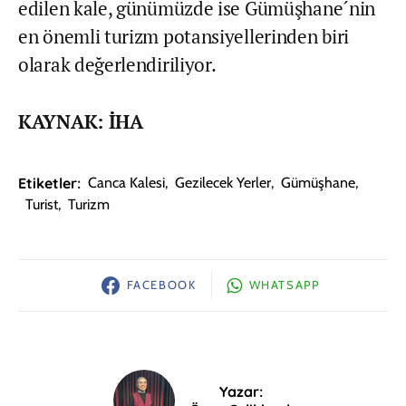
edilen kale, günümüzde ise Gümüşhane´nin
en önemli turizm potansiyellerinden biri
olarak değerlendiriliyor.
KAYNAK: İHA
Etiketler:
Canca Kalesi
,
Gezilecek Yerler
,
Gümüşhane
,
Turist
,
Turizm
FACEBOOK
WHATSAPP
Yazar: