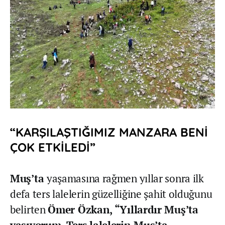
“KARŞILAŞTIĞIMIZ MANZARA BENİ
ÇOK ETKİLEDİ”
Muş’ta
yaşamasına rağmen yıllar sonra ilk
defa ters lalelerin güzelliğine şahit olduğunu
belirten
Ömer Özkan, “Yıllardır Muş’ta
yaşıyorum. Ters lalelerin Muş’ta