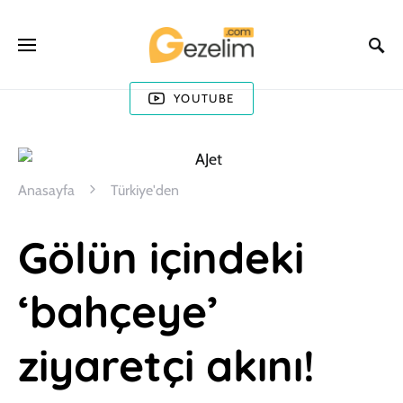
YOUTUBE
Anasayfa
Türkiye'den
Gölün içindeki
‘bahçeye’
ziyaretçi akını!