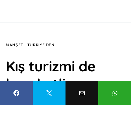
MANŞET
TÜRKIYE'DEN
Kış turizmi de
bereketli
geçecek: 1 milyon
Rus Türkiye’ye