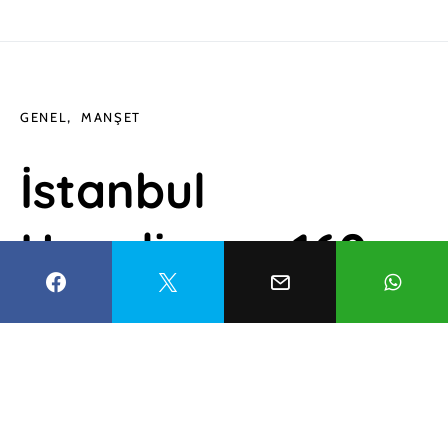
GENEL
MANŞET
İstanbul
Havalimanı 160
milyondan fazla
yolcu ağırladı
Esma Balcıoğlu