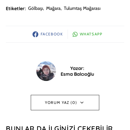
Etiketler:
Gölbaşı
,
Mağara
,
Tulumtaş Mağarası
FACEBOOK
WHATSAPP
Yazar:
Esma Balcıoğlu
YORUM YAZ (0)
BUNLAR DA İLGINIZI ÇEKEBILIR