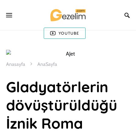
YOUTUBE
Anasayfa
AnaSayfa
Gladyatörlerin
dövüştürüldüğü
İznik Roma