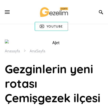
YOUTUBE
Anasayfa
AnaSayfa
Gezginlerin yeni
rotası
Çemişgezek ilçesi