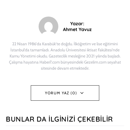
Yazar:
Ahmet Yavuz
22 Nisan 1986’da Karabük’te doğdu. İlköğretim ve lise eğitimini
İstanbul’da tamamladı. Anadolu Üniversitesi iktisat Fakültesi’nde
Kamu Yönetimi okudu. Gazetecilik mesleğine 2021 yılında başladı.
Çalışma hayatına Haber7.com bünyesindeki Gezelim.com seyahat
sitesinde devam etmektedir.
YORUM YAZ (0)
BUNLAR DA İLGINIZI ÇEKEBILIR