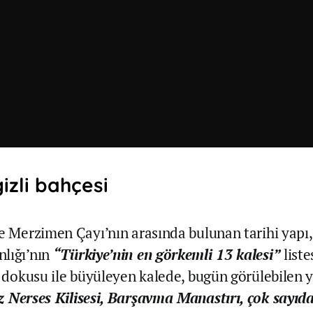
gizli bahçesi
ve Merzimen Çayı’nın arasında bulunan tarihi yapı,
lığı’nın
“Türkiye’nin en görkemli 13 kalesi”
list
hi dokusu ile büyüleyen kalede, bugün görülebilen y
z Nerses Kilisesi, Barşavma Manastırı, çok sayıda