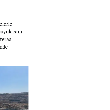
elerle
 büyük cam
 teras
inde