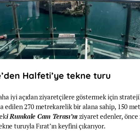
den Halfeti’ye tekne turu
a iyi açıdan ziyaretçilere göstermek için strateji
 edilen 270 metrekarelik bir alana sahip, 150 me
dek
i Rumkale Cam Terası’nı
ziyaret edenler, önc
kne turuyla Fırat’ın keyfini çıkarıyor.