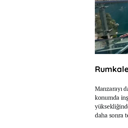
Rumkale’
Manzarayı dah
konumda inşa
yüksekliğin
daha sonra te