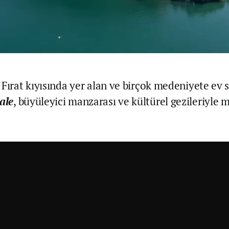
Fırat kıyısında yer alan ve birçok medeniyete ev s
ale
, büyüleyici manzarası ve kültürel gezileriyle mi