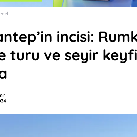
enel
ntep’in incisi: Rumk
 turu ve seyir keyfi
a
mir
024