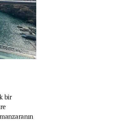
k bir
tre
e manzaranın