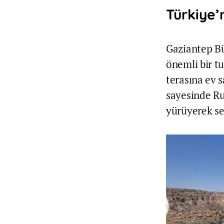
Türkiye’
Gaziantep Bü
önemli bir t
terasına ev s
sayesinde Ru
yürüyerek s