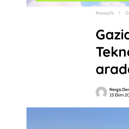
Anasayfa
G
Gazia
Tekne
arad
Nergis De
25 Ekim 2