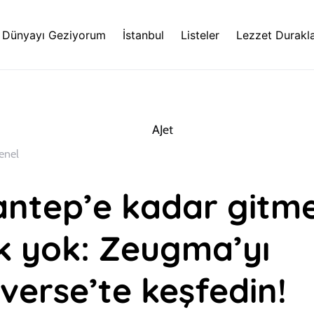
Dünyayı Geziyorum
İstanbul
Listeler
Lezzet Durakla
enel
antep’e kadar gitm
k yok: Zeugma’yı
verse’te keşfedin!