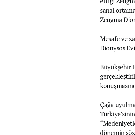
ettiği Zeugm
sanal ortama
Zeugma Diony
Mesafe ve za
Dionysos Evi
Büyükşehir B
gerçekleştir
konuşmasında
Çağa uyulmay
Türkiye’sini
“Medeniyetler
dönemin sözü