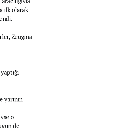
aracılığıyla
 ilk olarak
endi.
rler, Zeugma
 yaptığı
e yarının
iyse o
bugün de