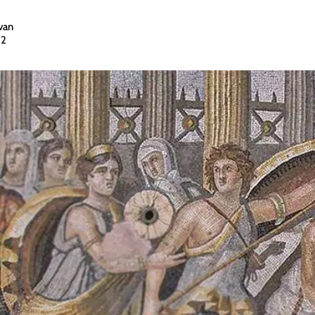
van
22