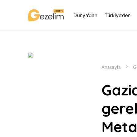
Dünya’dan
Türkiye’den
Anasayfa
G
Gazi
gere
Meta