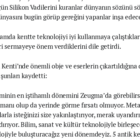
gün Silikon Vadilerini kuranlar dünyanın sözünü sö
ünyasını bugün görüp gereğini yapanlar inşa edece
amda kentte teknolojiyi iyi kullanmaya çalıştıklar
ri sermayeye önem verdiklerini dile getirdi.
Kenti’nde önemli obje ve eserlerin çıkartıldığına 
şunları kaydetti:
nin en iştihamlı dönemini Zeugma’da görebilirsi
amanı olup da yerinde görme fırsatı olmuyor. Meta
larla isteğinizi size yakınlaştırıyor, merak uyandır
rıyor. Bilim, sanat ve kültür teknolojiyle birleşec
lojiyle buluşturacağız yeni dönemdeyiz. 5 antik ke