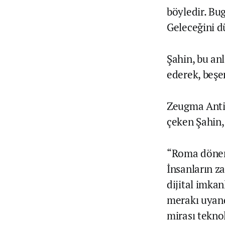
böyledir. Bu
Geleceğini d
Şahin, bu anl
ederek, beşe
Zeugma Anti 
çeken Şahin, 
“Roma dönemi
İnsanların z
dijital imkan
merakı uyandı
mirası tekno