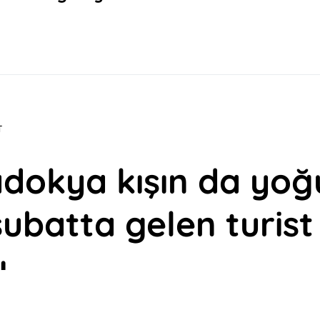
T
dokya kışın da yoğ
şubatta gelen turist
ı
van