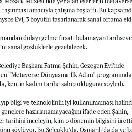
a Mozaik Müzesi’nde yer alan eserlerin metaverse 
 taşınması amacıyla çalışma başlattı. Bu kapsamda
sos Evi, 3 boyutlu tasarlanarak sanal ortama ekl
mandan dolayı gelme fırsatı bulamayan tarihseve
’ni sanal gözlüklerle gezebilecek.
elediye Başkanı Fatma Şahin, Gezegen Evi’nde
ilen “Metaverse Dünyasına İlk Adım” programında
, kentin kadim tarihe sahip olduğunu söyledi.
ıp bilgi ve teknolojinin iyi kullanılmaması halind
n gençlere hazırlanamayacağını ifade eden Şahin,
 tarihini inceleyin, kim o dönemin bilgisini ürett
nü söylüyor. Bu Selçuklu’da, Osmanlı’da da ve 