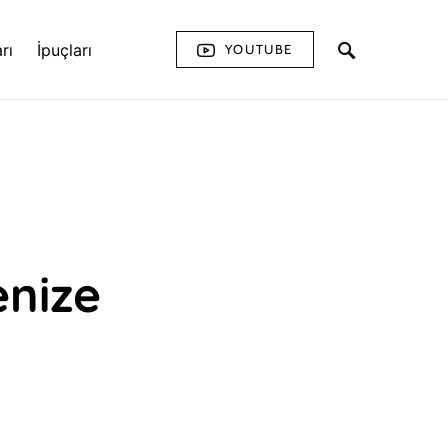
rı
İpuçları
YOUTUBE
enize