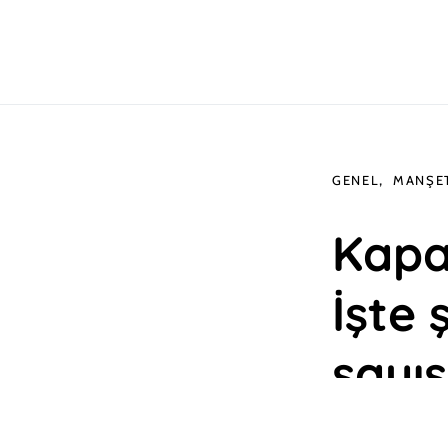
GENEL
MANŞE
Kapa
İşte 
sayıs
Mustafa Ci