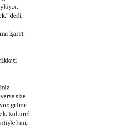
ylüyor.
k.” dedi.
ına işaret
dikkati
niz.
verse size
ıyor, gelme
ek. Kültürel
ntiyle han,