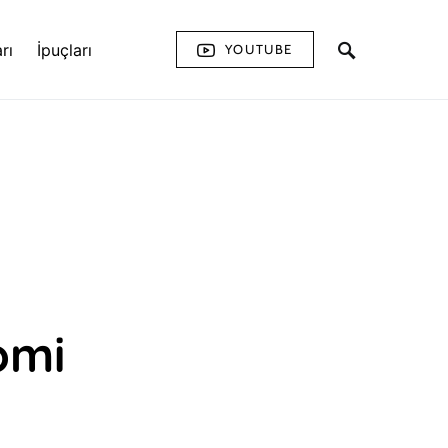
rı
İpuçları
YOUTUBE
omi