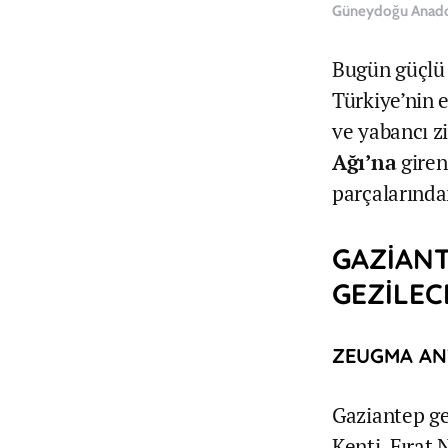
Güneydoğu Anadol
Bugün güçlü s
Türkiye’nin e
ve yabancı zi
Ağı’na
giren
parçalarında
GAZİANT
GEZİLEC
ZEUGMA AN
Gaziantep ge
Kenti, Fırat