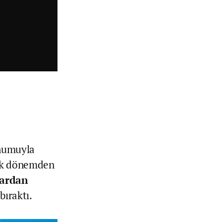
:
onumuyla
itik dönemden
lardan
bıraktı.