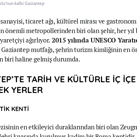
u’nun kalbi Gaziantep
anayisi, ticaret ağı, kültürel mirası ve gastronom
n önemli metropollerinden biri olan şehir, her yıl 
yaretçiyi ağırlıyor.
2015 yılında UNESCO Yaratıc
 Gaziantep mutfağı, şehrin turizm kimliğinin en ö
n biri haline gelmiş durumda.
EP’TE TARİH VE KÜLTÜRLE İÇ İÇE
EK YERLER
TİK KENTİ
zisinin en etkileyici duraklarından biri olan Zeug
 Nehri kıyısında kurulmuş kadim bir Roma kentidir