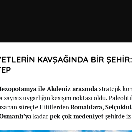
ETLERİN KAVŞAĞINDA BİR ŞEHİR
TEP
ezopotamya ile Akdeniz arasında
stratejik k
a sayısız uygarlığın kesişim noktası oldu. Paleol
zanan süreçte Hititlerden
Romalılara, Selçuklu
Osmanlı’ya
kadar
pek çok medeniyet
şehirde iz 