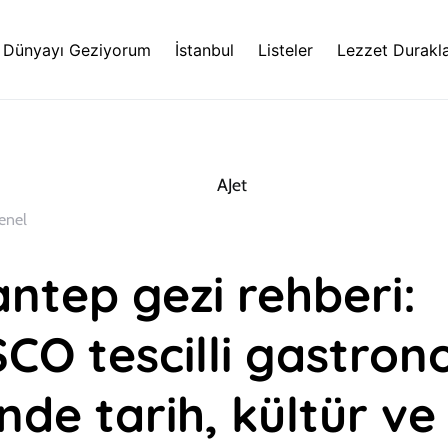
Dünyayı Geziyorum
İstanbul
Listeler
Lezzet Durakla
enel
ntep gezi rehberi:
CO tescilli gastron
nde tarih, kültür ve