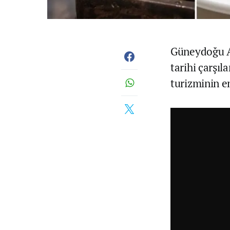
Güneydoğu An
tarihi çarşı
turizminin en