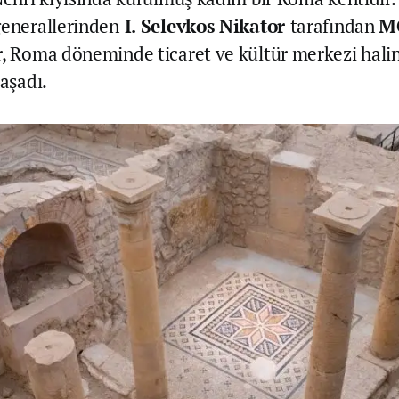
generallerinden
I. Selevkos Nikator
tarafından
M
r, Roma döneminde ticaret ve kültür merkezi hali
yaşadı.