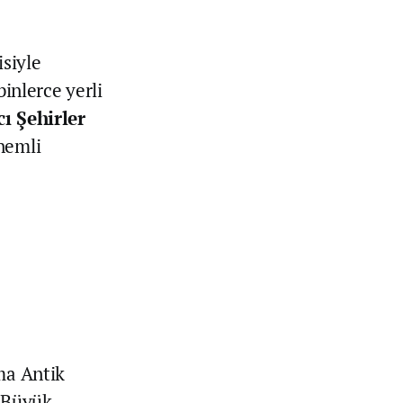
isiyle
binlerce yerli
ı Şehirler
nemli
ma Antik
. Büyük