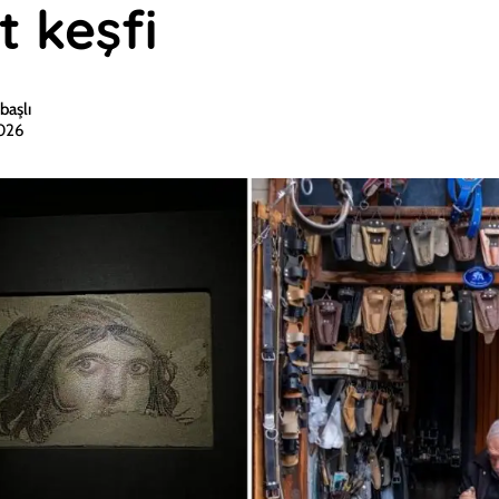
t keşfi
başlı
2026