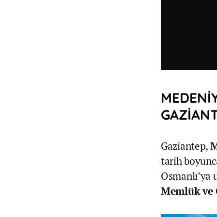
MEDENİY
GAZİAN
Gaziantep,
M
tarih boyunc
Osmanlı’ya u
Memlük ve 