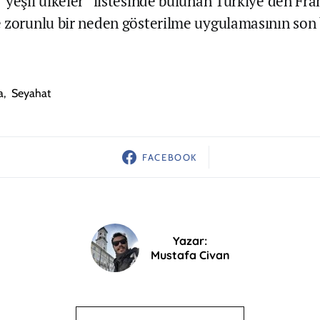
“yeşil ülkeler” listesinde bulunan Türkiye’den Fra
 zorunlu bir neden gösterilme uygulamasının son
a
,
Seyahat
FACEBOOK
Yazar:
Mustafa Civan