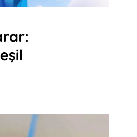
rar:
eşil