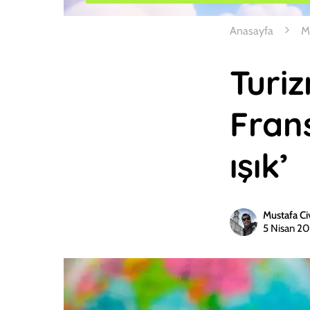
Anasayfa
M
Turi
Frans
ışık’
Mustafa Ci
5 Nisan 2