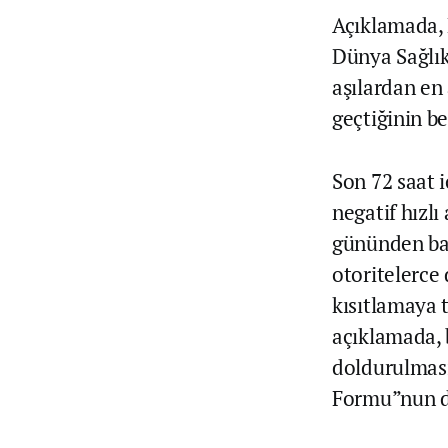
Açıklamada, 
Dünya Sağlık
aşılardan en 
geçtiğinin b
Son 72 saat i
negatif hızlı
gününden baş
otoritelerce
kısıtlamaya 
açıklamada, 
doldurulması
Formu”nun do