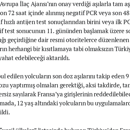
vrupa İlaç Ajansı’nın onay verdiği aşılarla tam aş
son 72 saat içinde alınmış negatif PCR veya son 48
f hızlı antijen test sonuçlarından birini veya ilk P
tif test sonucunun 11. gününden başlamak üzere s
ığı geçirdiğine dair resmi otoritelerce düzenlenen
rın herhangi bir kısıtlamaya tabi olmaksızın Türk
yahat edebileceği aktarıldı.
ul edilen yolcuların son doz aşılarını takip eden 9
zu yaptırmış olmaları gerektiği, aksi takdirde, tam
ersiz sayılarak Fransa’ya girişlerinin reddedilebile
amada, 12 yaş altındaki yolcuların bu uygulamala
ildi.