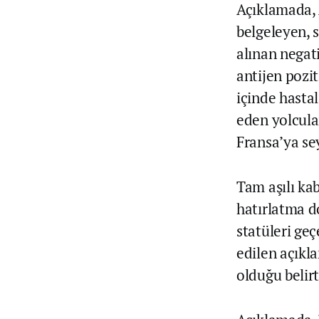
Açıklamada, A
belgeleyen, 
alınan negati
antijen pozi
içinde hastal
eden yolcula
Fransa’ya se
Tam aşılı kab
hatırlatma do
statüleri geç
edilen açıkl
olduğu belirt