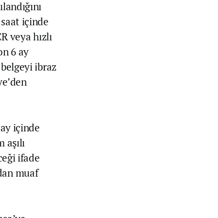
ılandığını
 saat içinde
CR veya hızlı
on 6 ay
 belgeyi ibraz
iye’den
 ay içinde
 aşılı
ceği ifade
rdan muaf