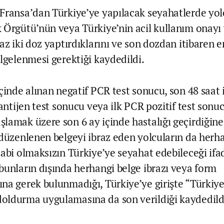
Fransa’dan Türkiye’ye yapılacak seyahatlerde yolc
 Örgütü’nün veya Türkiye’nin acil kullanım onayı 
az iki doz yaptırdıklarını ve son dozdan itibaren 
elgelenmesi gerektiği kaydedildi.
çinde alınan negatif PCR test sonucu, son 48 saat 
 antijen test sonucu veya ilk PCR pozitif test sonu
lamak üzere son 6 ay içinde hastalığı geçirdiğine
 düzenlenen belgeyi ibraz eden yolcuların da herha
tabi olmaksızın Türkiye’ye seyahat edebileceği ifa
bunların dışında herhangi belge ibrazı veya form
na gerek bulunmadığı, Türkiye’ye girişte “Türkiye
ldurma uygulamasına da son verildiği kaydedild