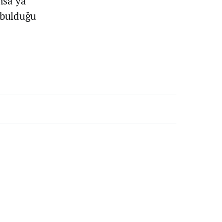
nsa’ya
 bulduğu