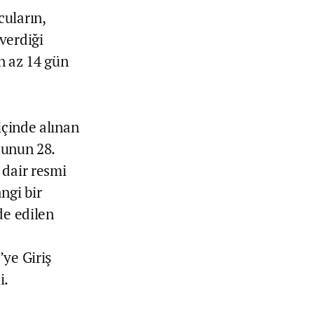
uların,
verdiği
en az 14 gün
içinde alınan
cunun 28.
 dair resmi
ngi bir
de edilen
’ye Giriş
i.