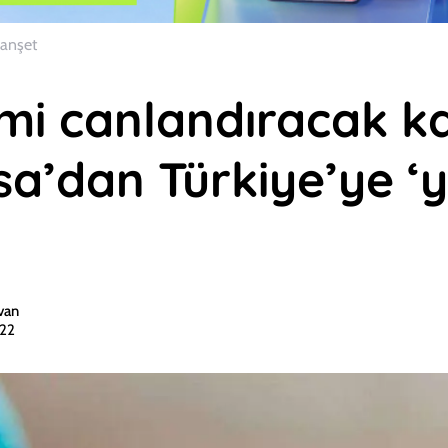
anşet
zmi canlandıracak ka
a’dan Türkiye’ye ‘y
van
022