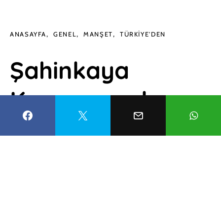
ANASAYFA
GENEL
MANŞET
TÜRKIYE'DEN
Şahinkaya
Kanyonu rekora
koşuyor: 3 ayda
75 bin ziyaretçi!
Ahmet Yavuz
14 Ağustos 2024