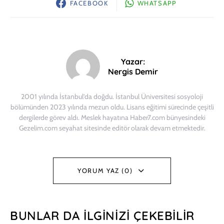
FACEBOOK
WHATSAPP
Yazar:
Nergis Demir
2001 yılında İstanbul’da doğdu. İstanbul Üniversitesi sosyoloji
bölümünden 2023 yılında mezun oldu. Lisans eğitimi sürecinde çeşitli
dergilerde görev aldı. Meslek hayatına Haber7.com bünyesindeki
Gezelim.com seyahat sitesinde editör olarak devam etmektedir.
YORUM YAZ (0)
BUNLAR DA İLGINIZI ÇEKEBILIR