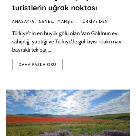
turistlerin uğrak noktası
ANASAYFA
GENEL
MANŞET
TÜRKIYE'DEN
Türkiye’nin en büyük gölü olan Van Gölü’nün ev
sahipliği yaptığı ve Türkiye’de göl kıyısındaki mavi
bayraklı tek plaj…
DAHA FAZLA OKU