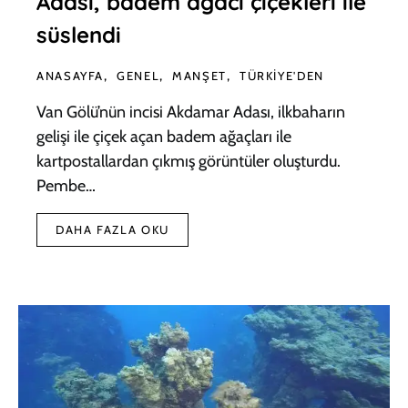
Adası, badem ağacı çiçekleri ile
süslendi
ANASAYFA
GENEL
MANŞET
TÜRKIYE'DEN
Van Gölü’nün incisi Akdamar Adası, ilkbaharın
gelişi ile çiçek açan badem ağaçları ile
kartpostallardan çıkmış görüntüler oluşturdu.
Pembe…
DAHA FAZLA OKU