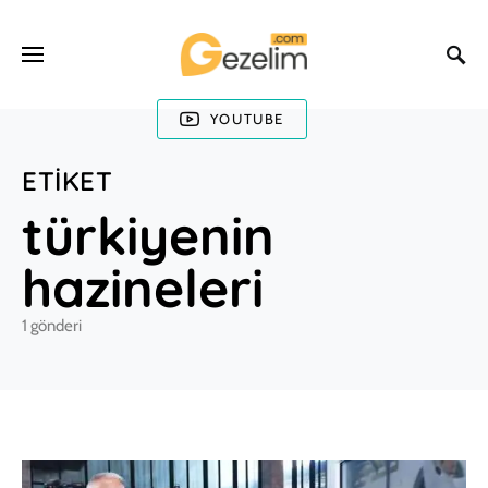
YOUTUBE
ETIKET
türkiyenin
hazineleri
1 gönderi