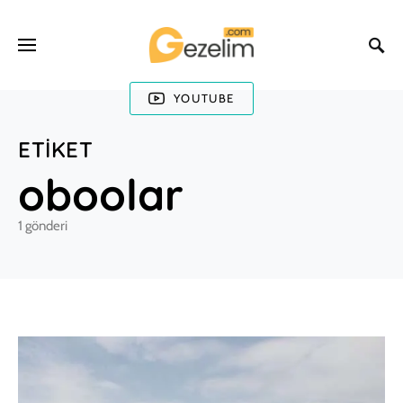
YOUTUBE
ETIKET
oboolar
1 gönderi