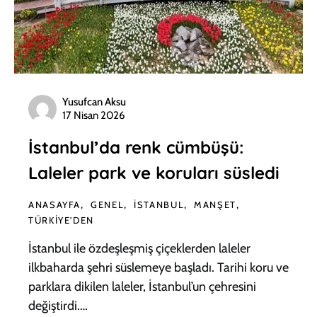
Yusufcan Aksu
17 Nisan 2026
İstanbul’da renk cümbüşü:
Laleler park ve koruları süsledi
ANASAYFA
GENEL
İSTANBUL
MANŞET
TÜRKIYE'DEN
İstanbul ile özdeşleşmiş çiçeklerden laleler
ilkbaharda şehri süslemeye başladı. Tarihi koru ve
parklara dikilen laleler, İstanbul’un çehresini
değiştirdi.…