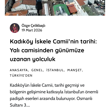
Özge Çelikbaşlı
19 Mart 2026
Kadıköy İskele Camii’nin tarihi:
Yalı camisinden günümüze
uzanan yolculuk
ANASAYFA
GENEL
İSTANBUL
MANŞET
TÜRKIYE'DEN
Kadıköy’ün İskele Camii, tarihi geçmişi ve
bölgenin gelişimine katkısıyla İstanbul’un önemli
padişah eserleri arasında bulunuyor. Osmanlı
Sultanı 3.…