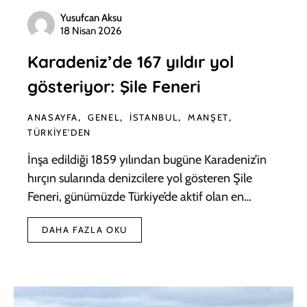
Yusufcan Aksu
18 Nisan 2026
Karadeniz’de 167 yıldır yol
gösteriyor: Şile Feneri
ANASAYFA
GENEL
İSTANBUL
MANŞET
TÜRKIYE'DEN
İnşa edildiği 1859 yılından bugüne Karadeniz’in
hırçın sularında denizcilere yol gösteren Şile
Feneri, günümüzde Türkiye’de aktif olan en…
DAHA FAZLA OKU