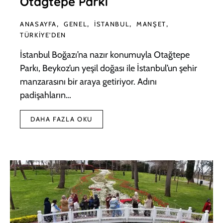
Otağtepe Parkı
ANASAYFA
GENEL
İSTANBUL
MANŞET
TÜRKIYE'DEN
İstanbul Boğazı’na nazır konumuyla Otağtepe
Parkı, Beykoz’un yeşil doğası ile İstanbul’un şehir
manzarasını bir araya getiriyor. Adını
padişahların…
DAHA FAZLA OKU