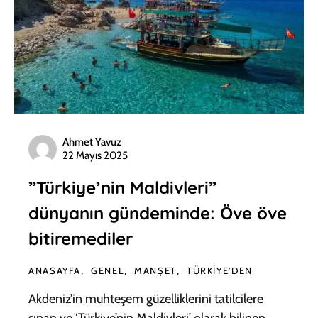
Ahmet Yavuz
22 Mayıs 2025
”Türkiye’nin Maldivleri”
dünyanın gündeminde: Öve öve
bitiremediler
ANASAYFA
GENEL
MANŞET
TÜRKIYE'DEN
Akdeniz’in muhteşem güzelliklerini tatilcilere
sınan ve ‘Türkiye’nin Maldivleri’ olarak bilinen