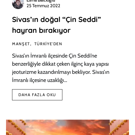
Esma Balcıoğlu
25 Temmuz 2022
Sivas’ın doğal “Çin Seddi”
hayran bırakıyor
MANŞET
TÜRKIYE'DEN
Sivas’ın İmranlı ilçesinde Çin Seddi’ne
benzerliğiyle dikkat çeken ilginç kaya yapısı
jeoturizme kazandırılmayı bekliyor. Sivas’ın
İmranlı ilçesine uzaklığı…
DAHA FAZLA OKU