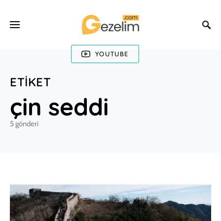
YOUTUBE
ETIKET
çin seddi
5 gönderi