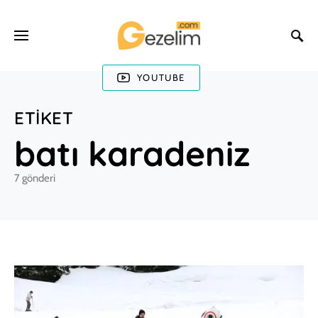
YOUTUBE
ETIKET
batı karadeniz
7 gönderi