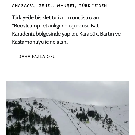
ANASAYFA
GENEL
MANŞET
TÜRKIYE'DEN
Türkiye’de bisiklet turizmin öncüsü olan
“Boostcamp” etkinliğinin üçüncüsü Batı
Karadeniz bölgesinde yapıldı. Karabük, Bartın ve
Kastamonu’yu içine alan…
DAHA FAZLA OKU