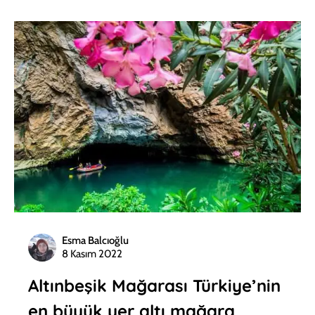
Esma Balcıoğlu
8 Kasım 2022
Altınbeşik Mağarası Türkiye’nin
en büyük yer altı mağara