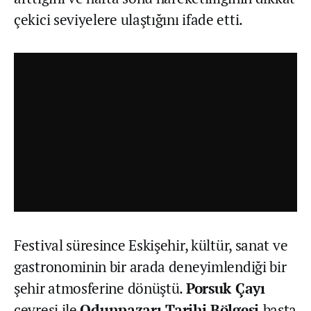
çekici seviyelere ulaştığını ifade etti.
Festival süresince Eskişehir, kültür, sanat ve
gastronominin bir arada deneyimlendiği bir
şehir atmosferine dönüştü.
Porsuk Çayı
çevresi ile
Odunpazarı Tarihi Bölgesi
başta