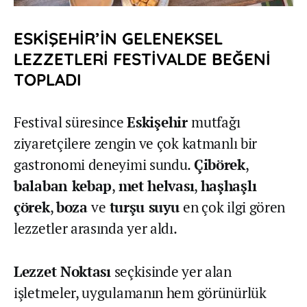
ESKİŞEHİR’İN GELENEKSEL
LEZZETLERİ FESTİVALDE BEĞENİ
TOPLADI
Festival süresince
Eskişehir
mutfağı
ziyaretçilere zengin ve çok katmanlı bir
gastronomi deneyimi sundu.
Çibörek
,
balaban kebap
,
met helvası
,
haşhaşlı
çörek
,
boza
ve
turşu suyu
en çok ilgi gören
lezzetler arasında yer aldı.
Lezzet Noktası
seçkisinde yer alan
işletmeler, uygulamanın hem görünürlük