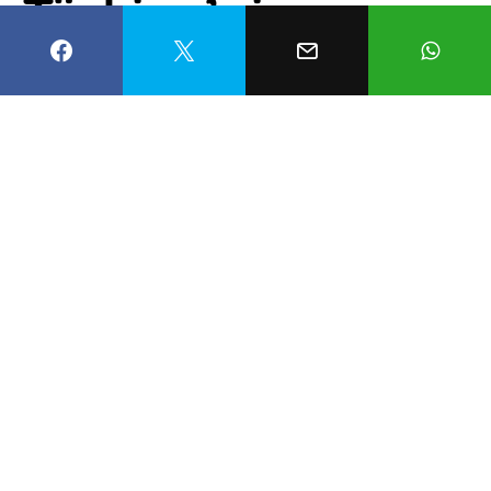
Türkiye’nin
kültürel mirasına
yıl boyu erişim
Nergis Demir
27 Ocak 2026