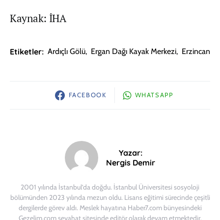
Kaynak: İHA
Etiketler:
Ardıçlı Gölü
,
Ergan Dağı Kayak Merkezi
,
Erzincan
FACEBOOK
WHATSAPP
Yazar:
Nergis Demir
2001 yılında İstanbul’da doğdu. İstanbul Üniversitesi sosyoloji
bölümünden 2023 yılında mezun oldu. Lisans eğitimi sürecinde çeşitli
dergilerde görev aldı. Meslek hayatına Haber7.com bünyesindeki
Gezelim.com seyahat sitesinde editör olarak devam etmektedir.