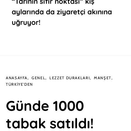
“Tarihin sıfır noktası” kış
aylarında da ziyaretçi akınına
uğruyor!
ANASAYFA
GENEL
LEZZET DURAKLARI
MANŞET
TÜRKIYE'DEN
Günde 1000
tabak satıldı!