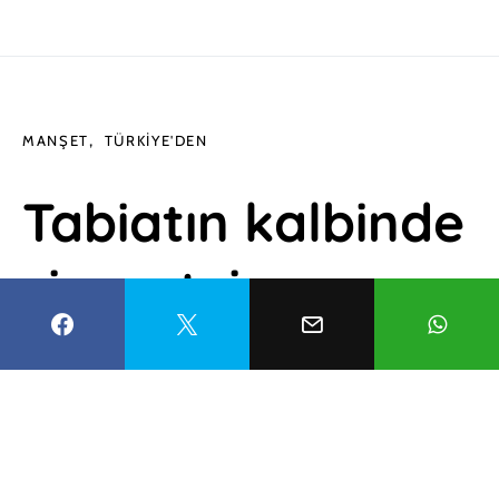
MANŞET
TÜRKIYE'DEN
Tabiatın kalbinde
ziyaretçi sayısı
artıyor
Esma Balcıoğlu
17 Nisan 2022