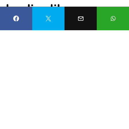
hediyelik eşya
alınacak yer
Tarihi Maraş
Çarşısı
Menekşe Gümüş Yılmaz
8 Şubat 2022