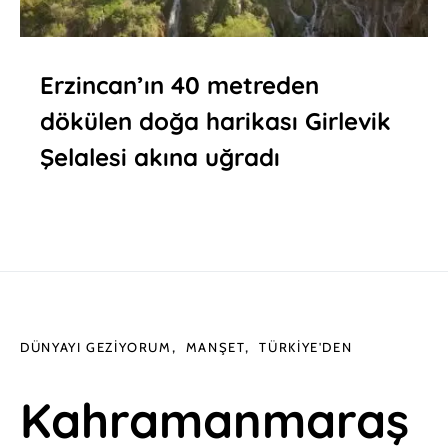
Erzincan’ın 40 metreden
dökülen doğa harikası Girlevik
Şelalesi akına uğradı
DÜNYAYI GEZIYORUM
MANŞET
TÜRKIYE'DEN
Kahramanmaraş