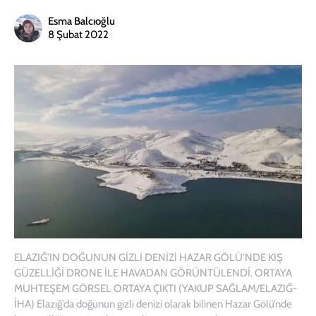
Esma Balcıoğlu
8 Şubat 2022
ELAZIĞ’IN DOĞUNUN GİZLİ DENİZİ HAZAR GÖLÜ’NDE KIŞ
GÜZELLİĞİ DRONE İLE HAVADAN GÖRÜNTÜLENDİ. ORTAYA
MUHTEŞEM GÖRSEL ORTAYA ÇIKTI (YAKUP SAĞLAM/ELAZIĞ-
İHA) Elazığ’da doğunun gizli denizi olarak bilinen Hazar Gölü’nde