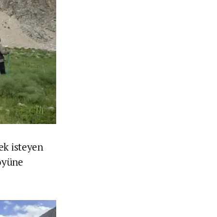
ek isteyen
köyüne