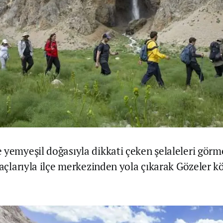
 yemyeşil doğasıyla dikkati çeken şelaleleri görm
araçlarıyla ilçe merkezinden yola çıkarak Gözeler 