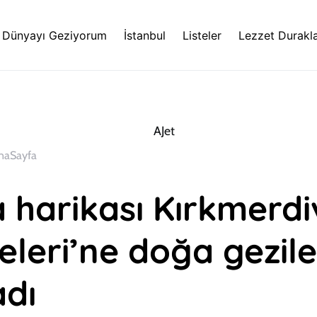
Dünyayı Geziyorum
İstanbul
Listeler
Lezzet Durakla
naSayfa
 harikası Kırkmerd
eleri’ne doğa gezile
adı