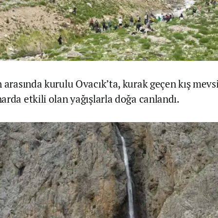
n arasında kurulu Ovacık’ta, kurak geçen kış mevs
arda etkili olan yağışlarla doğa canlandı.