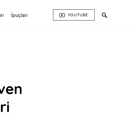
rı
İpuçları
YOUTUBE
iven
ri