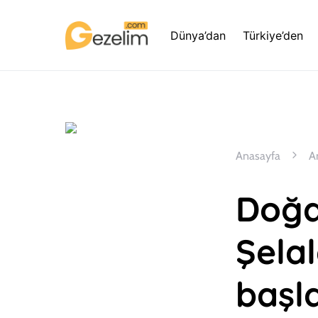
Dünya’dan
Türkiye’den
Anasayfa
A
Doğa
Şelal
başl