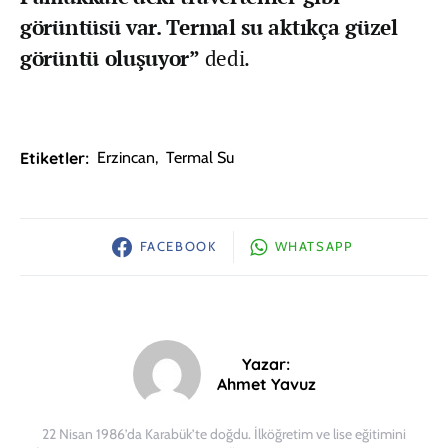
görüntüsü var. Termal su aktıkça güzel
görüntü oluşuyor”
dedi.
Etiketler:
Erzincan
,
Termal Su
FACEBOOK
WHATSAPP
Yazar:
Ahmet Yavuz
22 Nisan 1986’da Karabük’te doğdu. İlköğretim ve lise eğitimini