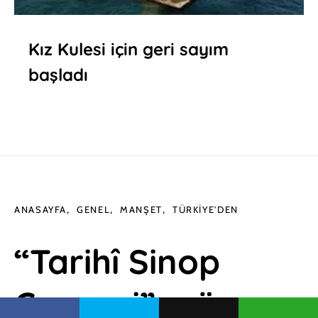
Kız Kulesi için geri sayım
başladı
ANASAYFA
GENEL
MANŞET
TÜRKIYE'DEN
“Tarihî Sinop
Cezaevi” müzeye