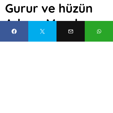
Gurur ve hüzün
Adnan Menderes
Müzesi’nde
yaşatılıyor
Esma Balcıoğlu
25 Mayıs 2022