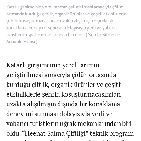
Katarlı girişimcinin yerel tarımın geliştirilmesi amacıyla çölün
ortasında kurduğu çiftlik, organik ürünler ve çeşitli etkinliklerle
şehrin koşuşturmacasından uzakta alışılmışın dışında bir
konaklama deneyimi sunması dolayısıyla yerli ve yabancı
turistlerin uğrak mekanlarından biri oldu. ( Serdar Bıtmez –
Anadolu Ajansı )
Katarlı girişimcinin yerel tarımın
geliştirilmesi amacıyla çölün ortasında
kurduğu çiftlik, organik ürünler ve çeşitli
etkinliklerle şehrin koşuşturmacasından
uzakta alışılmışın dışında bir konaklama
deneyimi sunması dolayısıyla yerli ve
yabancı turistlerin uğrak mekanlarından biri
oldu. “Heenat Salma Çiftliği” teknik program