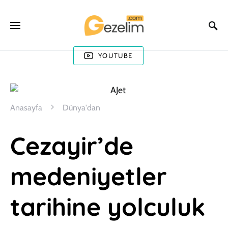
YOUTUBE
Anasayfa
Dünya'dan
Cezayir’de
medeniyetler
tarihine yolculuk