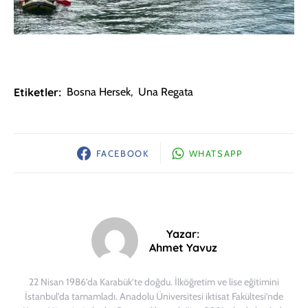
Etiketler:
Bosna Hersek
,
Una Regata
FACEBOOK
WHATSAPP
Yazar:
Ahmet Yavuz
22 Nisan 1986’da Karabük’te doğdu. İlköğretim ve lise eğitimini
İstanbul’da tamamladı. Anadolu Üniversitesi iktisat Fakültesi’nde