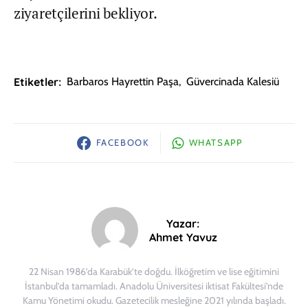
ziyaretçilerini bekliyor.
Etiketler:
Barbaros Hayrettin Paşa
,
Güvercinada Kalesiü
FACEBOOK
WHATSAPP
Yazar:
Ahmet Yavuz
22 Nisan 1986’da Karabük’te doğdu. İlköğretim ve lise eğitimini
İstanbul’da tamamladı. Anadolu Üniversitesi iktisat Fakültesi’nde
Kamu Yönetimi okudu. Gazetecilik mesleğine 2021 yılında başladı.