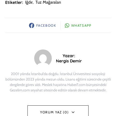
Etiketler:
Iğdır
,
Tuz Mağaraları
FACEBOOK
WHATSAPP
Yazar:
Nergis Demir
2001 yılında İstanbul’da doğdu. İstanbul Üniversitesi sosyoloji
bölümünden 2023 yılında mezun oldu. Lisans eğitimi sürecinde çeşitli
dergilerde görev aldı. Meslek hayatına Haber7.com bünyesindeki
Gezelim.com seyahat sitesinde editör olarak devam etmektedir.
YORUM YAZ (0)