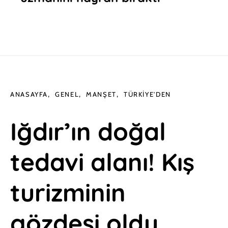
ANASAYFA
GENEL
MANŞET
TÜRKIYE'DEN
Iğdır’ın doğal
tedavi alanı! Kış
turizminin
gözdesi oldu