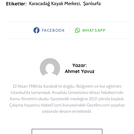
Etiketler:
Karacadağ Kayak Merkezi
,
Şanlıurfa
FACEBOOK
WHATSAPP
Yazar:
Ahmet Yavuz
22 Nisan 1986’da Karabük’te doğdu. İlköğretim ve lise eğitimini
İstanbul’da tamamladı. Anadolu Üniversitesi iktisat Fakültesi’nde
Kamu Yönetimi okudu. Gazetecilik mesleğine 2021 yılında başladı.
Çalışma hayatına Haber7.com bünyesindeki Gezelim.com seyahat
sitesinde devam etmektedir.