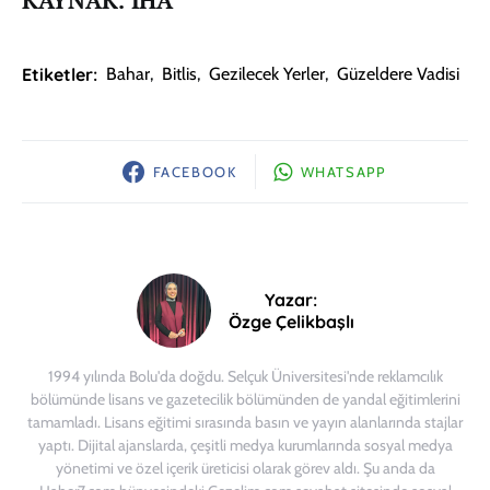
KAYNAK: İHA
Etiketler:
Bahar
,
Bitlis
,
Gezilecek Yerler
,
Güzeldere Vadisi
FACEBOOK
WHATSAPP
Yazar:
Özge Çelikbaşlı
1994 yılında Bolu'da doğdu. Selçuk Üniversitesi'nde reklamcılık
bölümünde lisans ve gazetecilik bölümünden de yandal eğitimlerini
tamamladı. Lisans eğitimi sırasında basın ve yayın alanlarında stajlar
yaptı. Dijital ajanslarda, çeşitli medya kurumlarında sosyal medya
yönetimi ve özel içerik üreticisi olarak görev aldı. Şu anda da