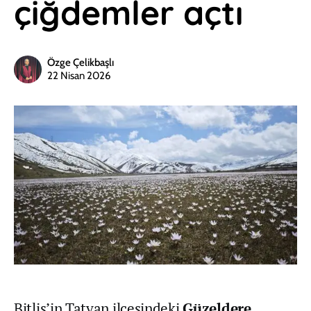
çiğdemler açtı
Özge Çelikbaşlı
22 Nisan 2026
Bitlis’in Tatvan ilçesindeki
Güzeldere