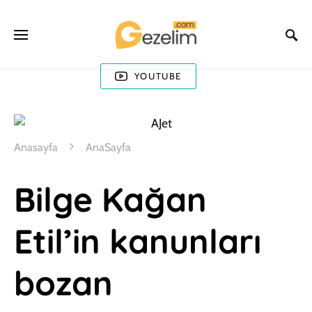
YOUTUBE
Anasayfa
AnaSayfa
Bilge Kağan
Etil’in kanunları
bozan