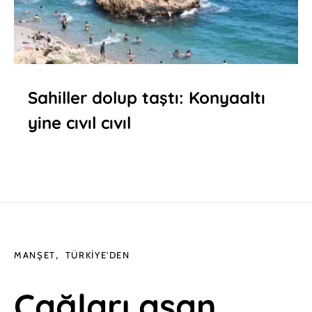
Sahiller dolup taştı: Konyaaltı
yine cıvıl cıvıl
MANŞET
TÜRKIYE'DEN
Çağları aşan