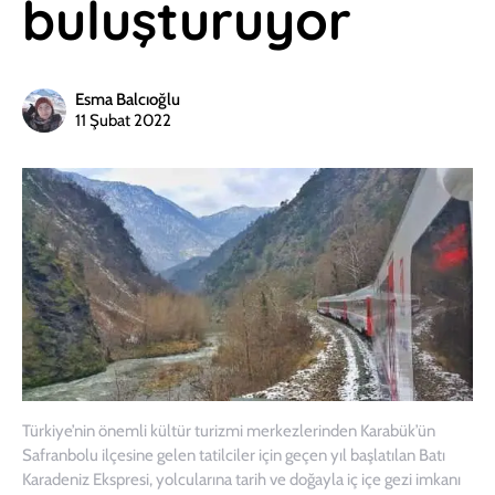
buluşturuyor
Esma Balcıoğlu
11 Şubat 2022
Türkiye’nin önemli kültür turizmi merkezlerinden Karabük’ün
Safranbolu ilçesine gelen tatilciler için geçen yıl başlatılan Batı
Karadeniz Ekspresi, yolcularına tarih ve doğayla iç içe gezi imkanı