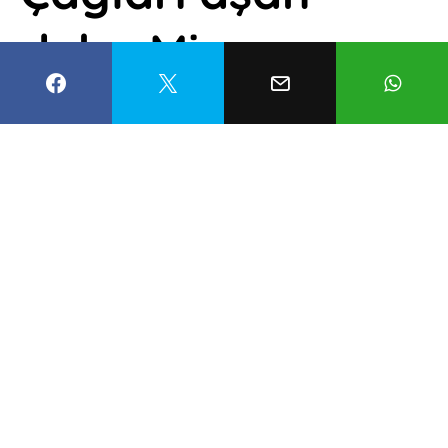
deha Mimar
Sinan’ın eserleri
Esma Balcıoğlu
11 Şubat 2022