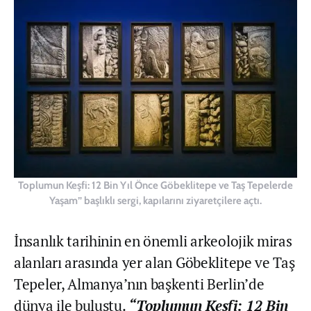
Toplumun Keşfi: 12 Bin Yıl Önce Göbeklitepe ve Taş Tepelerde
Yaşam” başlıklı sergi, kapılarını ziyaretçilere açtı.
İnsanlık tarihinin en önemli arkeolojik miras
alanları arasında yer alan Göbeklitepe ve Taş
Tepeler, Almanya’nın başkenti Berlin’de
dünya ile buluştu.
“Toplumun Keşfi: 12 Bin