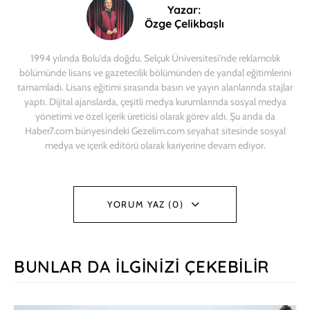
Yazar:
Özge Çelikbaşlı
1994 yılında Bolu'da doğdu. Selçuk Üniversitesi'nde reklamcılık
bölümünde lisans ve gazetecilik bölümünden de yandal eğitimlerini
tamamladı. Lisans eğitimi sırasında basın ve yayın alanlarında stajlar
yaptı. Dijital ajanslarda, çeşitli medya kurumlarında sosyal medya
yönetimi ve özel içerik üreticisi olarak görev aldı. Şu anda da
Haber7.com bünyesindeki Gezelim.com seyahat sitesinde sosyal
medya ve içerik editörü olarak kariyerine devam ediyor.
YORUM YAZ (0)
BUNLAR DA İLGINIZI ÇEKEBILIR