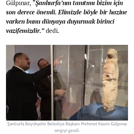
Gülpınar,
“Şanlıurfa’nın tanıtımı bizim için
son derece önemli. Elimizde böyle bir hazine
varken bunu dünyaya duyurmak birinci
vazifemizdir.”
dedi.
Şanlıurfa Büyükşehir Belediye Başkanı Mehmet Kasım Gülpınar
sergiyi gezdi.