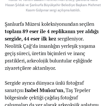
Hasan Şıldak ve Şanlıurfa Büyükşehir Belediye Başkanı Mehmet
Kasım Gülpınar sergi açılışına katıldı.
Şanlıurfa Müzesi koleksiyonundan seçilen
toplam 89 eser ile 4 replikanın yer aldığı
sergide, 44 eser ilk kez
sergileniyor.
Neolitik Çağ’da insanlığın yerleşik yaşama
geçiş süreci, üretim biçimleri ve inanç
pratikleri, arkeolojik buluntular eşliğinde
ziyaretçilere aktarılıyor.
Sergide ayrıca dünyaca ünlü fotoğraf
sanatçısı
Isabel Muñoz’un
, Taş Tepeler
bölgesinde çektiği çağdaş fotoğraf
çalışmaları da yer alarak arkeolojik anlatımı