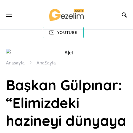
YOUTUBE
Anasayfa
AnaSayfa
Başkan Gülpınar:
“Elimizdeki
hazineyi dünyaya