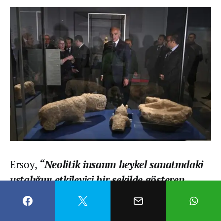
Ersoy,
“Neolitik insanın heykel sanatındaki
ustalığını etkileyici bir şekilde gösteren
benzersiz örneklerin yanı sıra, bu dönemin
günlük yaşamını, ritüellerini ve sembolik