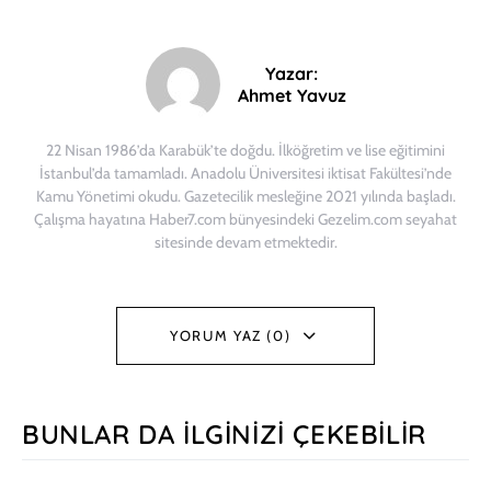
Yazar:
Ahmet Yavuz
22 Nisan 1986’da Karabük’te doğdu. İlköğretim ve lise eğitimini
İstanbul’da tamamladı. Anadolu Üniversitesi iktisat Fakültesi’nde
Kamu Yönetimi okudu. Gazetecilik mesleğine 2021 yılında başladı.
Çalışma hayatına Haber7.com bünyesindeki Gezelim.com seyahat
sitesinde devam etmektedir.
YORUM YAZ (0)
BUNLAR DA İLGINIZI ÇEKEBILIR