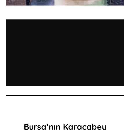
Bursa’nın Karacabey